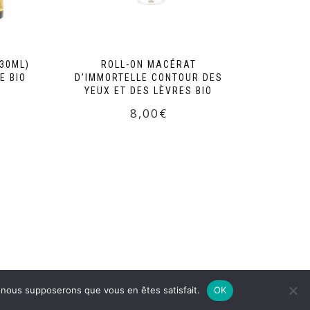
30ML)
ROLL-ON MACÉRAT
E BIO
D’IMMORTELLE CONTOUR DES
YEUX ET DES LÈVRES BIO
8,00
€
e, nous supposerons que vous en êtes satisfait.
OK
S LÉGALES
CONTACT