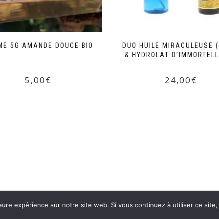
ME 5G AMANDE DOUCE BIO
DUO HUILE MIRACULEUSE (
& HYDROLAT D’IMMORTELL
5,00
€
24,00
€
eure expérience sur notre site web. Si vous continuez à utiliser ce sit
COMMANDES
CGV
MENTION