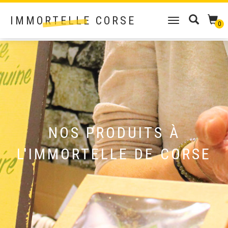
IMMORTELLE CORSE
DÉPLIER
0
LA
NAVIGATION
NOS PRODUITS À
L'IMMORTELLE DE CORSE