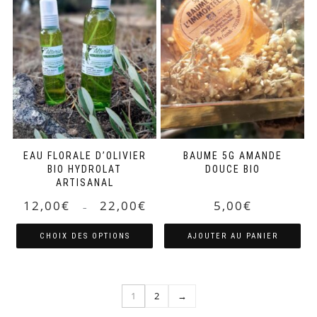
EAU FLORALE D’OLIVIER
BAUME 5G AMANDE
BIO HYDROLAT
DOUCE BIO
ARTISANAL
Plage
12,00
€
22,00
€
5,00
€
–
de
prix :
CHOIX DES OPTIONS
AJOUTER AU PANIER
12,00€
Ce
à
produit
22,00€
a
1
2
→
plusieurs
variations.