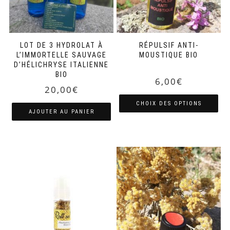
LOT DE 3 HYDROLAT À
RÉPULSIF ANTI-
L’IMMORTELLE SAUVAGE
MOUSTIQUE BIO
D’HÉLICHRYSE ITALIENNE
BIO
6,00
€
20,00
€
CHOIX DES OPTIONS
AJOUTER AU PANIER
Ce
produit
a
plusieurs
variations.
Les
options
peuvent
être
choisies
sur
la