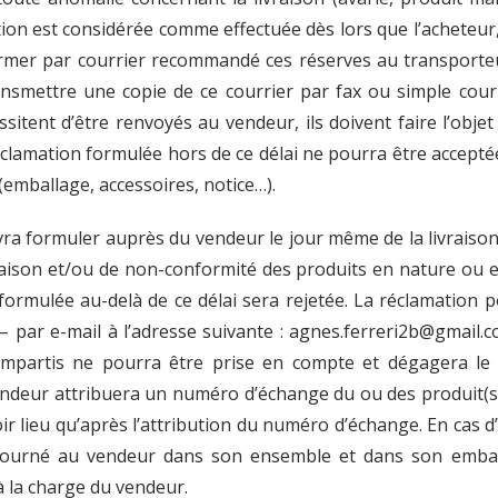
ion est considérée comme effectuée dès lors que l’acheteur,
firmer par courrier recommandé ces réserves au transporte
ransmettre une copie de ce courrier par fax ou simple cour
essitent d’être renvoyés au vendeur, ils doivent faire l’o
réclamation formulée hors de ce délai ne pourra être accept
(emballage, accessoires, notice…).
evra formuler auprès du vendeur le jour même de la livraiso
ivraison et/ou de non-conformité des produits en nature ou e
mulée au-delà de ce délai sera rejetée. La réclamation pou
 par e-mail à l’adresse suivante : agnes.ferreri2b@gmail.
s impartis ne pourra être prise en compte et dégagera le 
 vendeur attribuera un numéro d’échange du ou des produit(
ir lieu qu’après l’attribution du numéro d’échange. En cas d
tourné au vendeur dans son ensemble et dans son emball
 à la charge du vendeur.