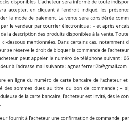
 stocks disponibles. L’acheteur sera informé de toute indisp
ra accepter, en cliquant à l’endroit indiqué, les présentes
alider le mode de paiement. La vente sera considérée comme d
ar le vendeur par courrier électronique ; – et après encais
e la description des produits disponibles à la vente. Toute 
s ci-dessous mentionnées. Dans certains cas, notamment 
eur se réserve le droit de bloquer la commande de l’acheteur
’acheteur peut appeler le numéro de téléphone suivant : 062
ndeur à l’adresse mail suivante : agnes.ferreri2b@gmail.com.
ture en ligne du numéro de carte bancaire de l’acheteur et
ilité des sommes dues au titre du bon de commande ; – s
duleuse de la carte bancaire, l’acheteur est invité, dès le con
.
eur fournit à l’acheteur une confirmation de commande, par