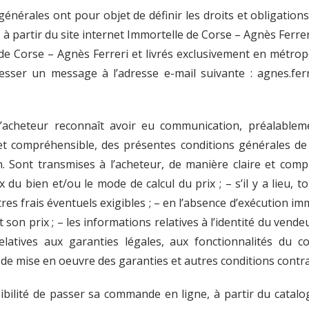
énérales ont pour objet de définir les droits et obligations
 à partir du site internet Immortelle de Corse – Agnès Ferr
e de Corse – Agnès Ferreri et livrés exclusivement en métrop
esser un message à l’adresse e-mail suivante : agnes.fer
 L’acheteur reconnaît avoir eu communication, préalabl
 et compréhensible, des présentes conditions générales de 
n. Sont transmises à l’acheteur, de manière claire et compr
ix du bien et/ou le mode de calcul du prix ; – s’il y a lieu,
res frais éventuels exigibles ; – en l’absence d’exécution imm
t son prix ; – les informations relatives à l’identité du ve
s relatives aux garanties légales, aux fonctionnalités du
s de mise en oeuvre des garanties et autres conditions contra
ibilité de passer sa commande en ligne, à partir du catal