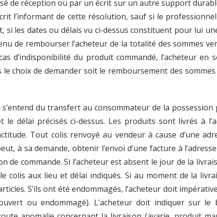
é de réception ou par un écrit sur un autre support durabl
écrit l’informant de cette résolution, sauf si le professionn
i les dates ou délais vu ci-dessus constituent pour lui une
tenu de rembourser l’acheteur de la totalité des sommes ver
cas d’indisponibilité du produit commandé, l’acheteur en s
 le choix de demander soit le remboursement des sommes v
son s’entend du transfert au consommateur de la possession
 le délai précisés ci-dessus. Les produits sont livrés à l’
actitude. Tout colis renvoyé au vendeur à cause d’une adr
eut, à sa demande, obtenir l’envoi d’une facture à l’adresse
bon de commande. Si l’acheteur est absent le jour de la livrai
le colis aux lieu et délai indiqués. Si au moment de la livr
es articles. S’ils ont été endommagés, l’acheteur doit impérati
r ouvert ou endommagé). L’acheteur doit indiquer sur le
ute anomalie concernant la livraison (avarie, produit man