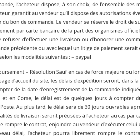
ande, l’acheteur dispose, à son choix, de l’ensemble des 
heteur garantit au vendeur qu’il dispose des autorisations é
ation du bon de commande. Le vendeur se réserve le droit de
aiement par carte bancaire de la part des organismes offici
 refuser d’effectuer une livraison ou d’honorer une com
de précédente ou avec lequel un litige de paiement serait e
selon les modalités suivantes : – paypal
boursement – Résolution Sauf en cas de force majeure ou lo
ge d’accueil du site, les délais d’expédition seront, dans la 
ompter de la date d’enregistrement de la commande indiqué
 et en Corse, le délai est de quelques jours à compter d
oste. Au plus tard, le délai sera de 30 jours ouvrables aprè
és de livraison seront précisées à l’acheteur au cas par ca
de rompre le contrat, enjoindre au vendeur d’exécuter celui
veau délai, l’acheteur pourra librement rompre le contra